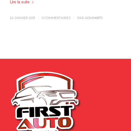
Lire la suite
/
/
24 JANVIER 2013
0 COMMENTAIRES
PAR
ADMIN6870