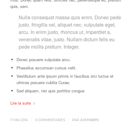
quis, sem.
Nulla consequat massa quis enim. Donec pede
justo, fringilla vel, aliquet nec, vulputate eget,
arcu. In enim justo, rhoncus ut, imperdiet a,
venenatis vitae, justo. Nullam dictum felis eu
pede mollis pretium. Integer.
Donec posuere vulputate arcu.
Phasellus accumsan cursus velit.
Vestibulum ante ipsum primis in faucibus orci luctus et
ultrices posuere cubilia Curae;
Sed aliquam, nisi quis porttitor congue
Lire la suite
/
/
11 MAI 2014
0 COMMENTAIRES
PAR
ADMIN6870