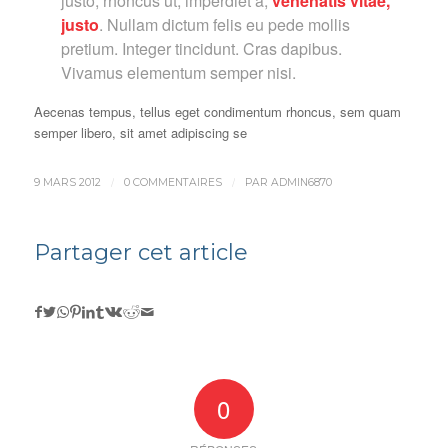
justo, rhoncus ut, imperdiet a,
venenatis vitae,
justo
. Nullam dictum felis eu pede mollis
pretium. Integer tincidunt. Cras dapibus.
Vivamus elementum semper nisi.
Aecenas tempus, tellus eget condimentum rhoncus, sem quam
semper libero, sit amet adipiscing se
/
/
9 MARS 2012
0 COMMENTAIRES
PAR
ADMIN6870
Partager cet article
0